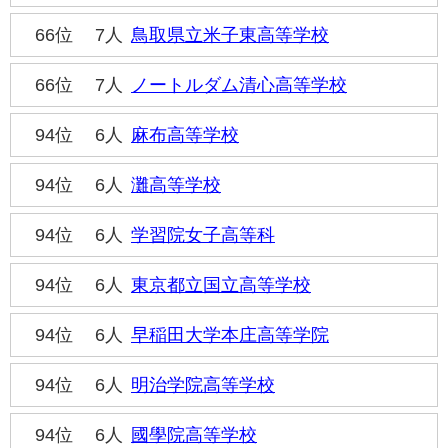
66位
7人
鳥取県立米子東高等学校
66位
7人
ノートルダム清心高等学校
94位
6人
麻布高等学校
94位
6人
灘高等学校
94位
6人
学習院女子高等科
94位
6人
東京都立国立高等学校
94位
6人
早稲田大学本庄高等学院
94位
6人
明治学院高等学校
94位
6人
國學院高等学校