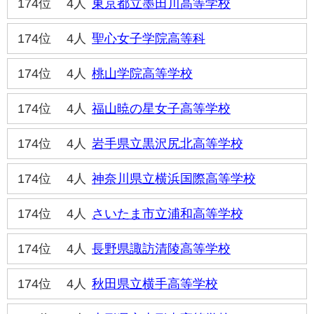
174位
4人
東京都立墨田川高等学校
174位
4人
聖心女子学院高等科
174位
4人
桃山学院高等学校
174位
4人
福山暁の星女子高等学校
174位
4人
岩手県立黒沢尻北高等学校
174位
4人
神奈川県立横浜国際高等学校
174位
4人
さいたま市立浦和高等学校
174位
4人
長野県諏訪清陵高等学校
174位
4人
秋田県立横手高等学校