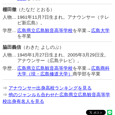
棚田徹
（たなだ とおる）
人物…
1961年11月7日生まれ。アナウンサー（テレ
ビ新広島）。
学歴…
広島県立広島観音高等学校
を卒業→
広島大学
を卒業
脇田義信
（わきた よしのぶ）
人物…
1945年1月27日生まれ、2005年3月29日没。
アナウンサー（広島テレビ）。
学歴…
広島県立広島観音高等学校
を卒業→
広島商科
大学（現・広島修道大学）
商学部を卒業
⇒
アナウンサー出身高校ランキングを見る
⇒
他のジャンルも合わせた広島県立広島観音高等学
校出身有名人を見る