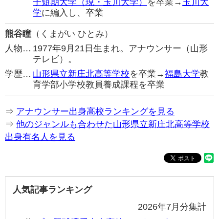
子短期大学（現・玉川大学）
を卒業→
玉川大
学
に編入し、卒業
熊谷瞳
（くまがい ひとみ）
人物…
1977年9月21日生まれ。アナウンサー（山形
テレビ）。
学歴…
山形県立新庄北高等学校
を卒業→
福島大学
教
育学部小学校教員養成課程を卒業
⇒
アナウンサー出身高校ランキングを見る
⇒
他のジャンルも合わせた山形県立新庄北高等学校
出身有名人を見る
人気記事ランキング
2026年7月分集計