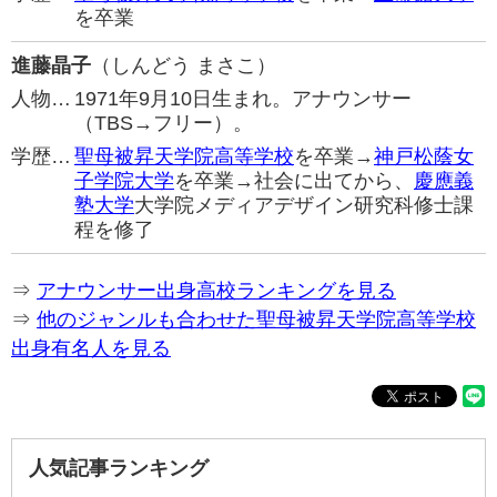
を卒業
進藤晶子
（しんどう まさこ）
人物…
1971年9月10日生まれ。アナウンサー
（TBS→フリー）。
学歴…
聖母被昇天学院高等学校
を卒業→
神戸松蔭女
子学院大学
を卒業→社会に出てから、
慶應義
塾大学
大学院メディアデザイン研究科修士課
程を修了
⇒
アナウンサー出身高校ランキングを見る
⇒
他のジャンルも合わせた聖母被昇天学院高等学校
出身有名人を見る
人気記事ランキング