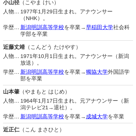
小山径
（こやま けい）
人物…
1977年1月29日生まれ。アナウンサー
（NHK）。
学歴…
新潟明訓高等学校
を卒業→
早稲田大学
社会科
学部を卒業
近藤丈靖
（こんどう たけやす）
人物…
1971年10月1日生まれ。アナウンサー（新潟
放送）。
学歴…
新潟明訓高等学校
を卒業→
獨協大学
外国語学
部を卒業
山本肇
（やまもと はじめ）
人物…
1964年1月17日生まれ。元アナウンサー（新
潟テレビ21→退社）。
学歴…
新潟明訓高等学校
を卒業→
成城大学
を卒業
近正仁
（こん まさひと）