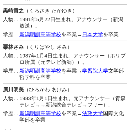
黒崎貴之
（くろさき たかゆき）
人物…
1991年5月22日生まれ。アナウンサー（新潟
放送）。
学歴…
新潟明訓高等学校
を卒業→
日本大学
を卒業
栗林さみ
（くりばやし さみ）
人物…
1987年1月4日生まれ。アナウンサー（ホリプ
ロ所属（元テレビ新潟））。
学歴…
新潟明訓高等学校
を卒業→
学習院大学
文学部
哲学科を卒業
廣川明美
（ひろかわ あけみ）
人物…
1983年1月1日生まれ。元アナウンサー（青森
テレビ→→新潟総合テレビ→フリー）。
学歴…
新潟明訓高等学校
を卒業→
法政大学
国際文化
学部を卒業