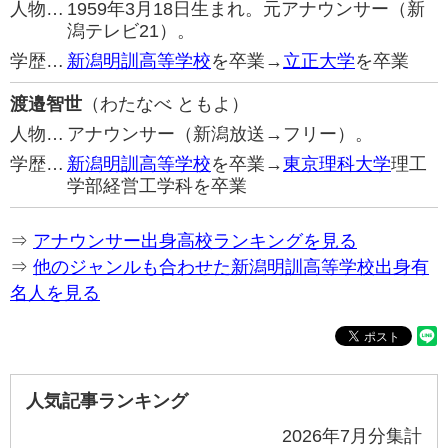
人物…
1959年3月18日生まれ。元アナウンサー（新
潟テレビ21）。
学歴…
新潟明訓高等学校
を卒業→
立正大学
を卒業
渡邉智世
（わたなべ ともよ）
人物…
アナウンサー（新潟放送→フリー）。
学歴…
新潟明訓高等学校
を卒業→
東京理科大学
理工
学部経営工学科を卒業
⇒
アナウンサー出身高校ランキングを見る
⇒
他のジャンルも合わせた新潟明訓高等学校出身有
名人を見る
人気記事ランキング
2026年7月分集計