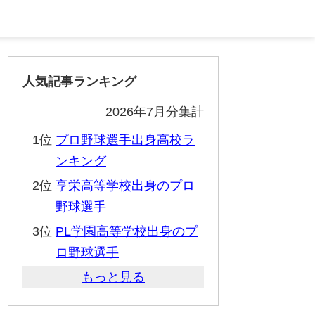
人気記事ランキング
2026年7月分集計
1位
プロ野球選手出身高校ラ
ンキング
2位
享栄高等学校出身のプロ
野球選手
3位
PL学園高等学校出身のプ
ロ野球選手
もっと見る