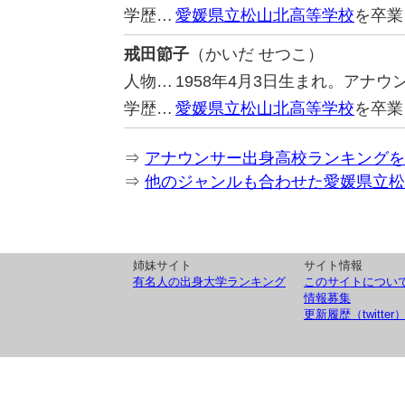
学歴…
愛媛県立松山北高等学校
を卒業
戒田節子
（かいだ せつこ）
人物…
1958年4月3日生まれ。アナ
学歴…
愛媛県立松山北高等学校
を卒業
⇒
アナウンサー出身高校ランキングを
⇒
他のジャンルも合わせた愛媛県立松
姉妹サイト
サイト情報
有名人の出身大学ランキング
このサイトについ
情報募集
更新履歴（twitter