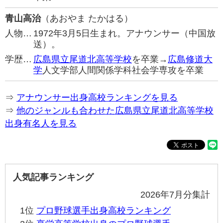
青山高治
（あおやま たかはる）
人物…
1972年3月5日生まれ。アナウンサー（中国放
送）。
学歴…
広島県立尾道北高等学校
を卒業→
広島修道大
学
人文学部人間関係学科社会学専攻を卒業
⇒
アナウンサー出身高校ランキングを見る
⇒
他のジャンルも合わせた広島県立尾道北高等学校
出身有名人を見る
人気記事ランキング
2026年7月分集計
1位
プロ野球選手出身高校ランキング