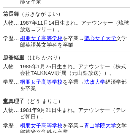
部を卒業
翁長舞
（おきなが まい）
人物…
1987年11月14日生まれ。アナウンサー（琉球
放送→フリー）。
学歴…
桐朋女子高等学校
を卒業→
聖心女子大学
文学
部英語英文学科を卒業
原香緒里
（はら かおり）
人物…
1985年1月25日生まれ。アナウンサー（株式
会社TALKNAVI所属（元山梨放送））。
学歴…
桐朋女子高等学校
を卒業→
法政大学
経済学部
を卒業
堂真理子
（どう まりこ）
人物…
1981年9月21日生まれ。アナウンサー（テレ
ビ朝日）。
学歴…
桐朋女子高等学校
を卒業→
青山学院大学
文学
部英米文学科を卒業