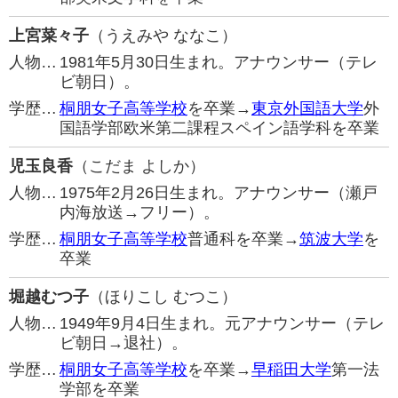
上宮菜々子
（うえみや ななこ）
人物…
1981年5月30日生まれ。アナウンサー（テレ
ビ朝日）。
学歴…
桐朋女子高等学校
を卒業→
東京外国語大学
外
国語学部欧米第二課程スペイン語学科を卒業
児玉良香
（こだま よしか）
人物…
1975年2月26日生まれ。アナウンサー（瀬戸
内海放送→フリー）。
学歴…
桐朋女子高等学校
普通科を卒業→
筑波大学
を
卒業
堀越むつ子
（ほりこし むつこ）
人物…
1949年9月4日生まれ。元アナウンサー（テレ
ビ朝日→退社）。
学歴…
桐朋女子高等学校
を卒業→
早稲田大学
第一法
学部を卒業