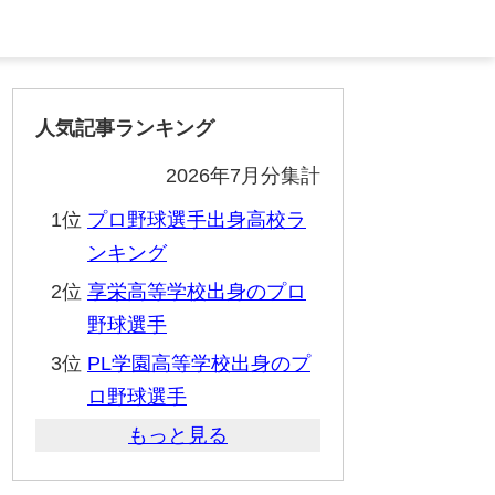
人気記事ランキング
2026年7月分集計
1位
プロ野球選手出身高校ラ
ンキング
2位
享栄高等学校出身のプロ
野球選手
3位
PL学園高等学校出身のプ
ロ野球選手
もっと見る