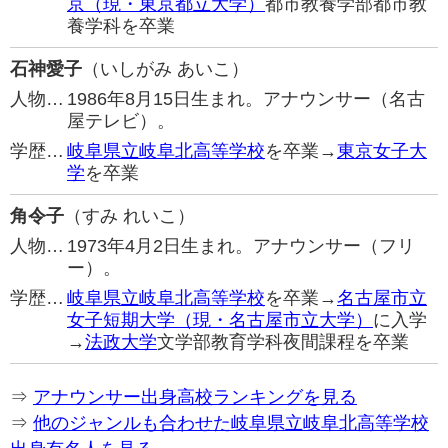
京（現・東京都立大学）
都市教養学部都市教
養学科を卒業
石神愛子
（いしがみ あいこ）
人物…
1986年8月15日生まれ。アナウンサー（名古
屋テレビ）。
学歴…
岐阜県立岐阜北高等学校
を卒業→
東京女子大
学
を卒業
角令子
（すみ れいこ）
人物…
1973年4月2日生まれ。アナウンサー（フリ
ー）。
学歴…
岐阜県立岐阜北高等学校
を卒業→
名古屋市立
女子短期大学（現・名古屋市立大学）
に入学
→
法政大学
文学部教育学科夜間課程を卒業
⇒
アナウンサー出身高校ランキングを見る
⇒
他のジャンルも合わせた岐阜県立岐阜北高等学校