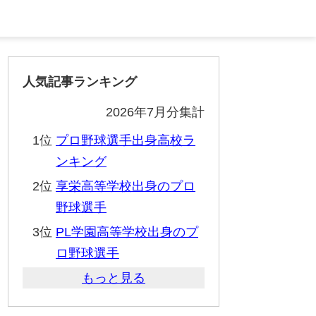
人気記事ランキング
2026年7月分集計
1位
プロ野球選手出身高校ラ
ンキング
2位
享栄高等学校出身のプロ
野球選手
3位
PL学園高等学校出身のプ
ロ野球選手
もっと見る