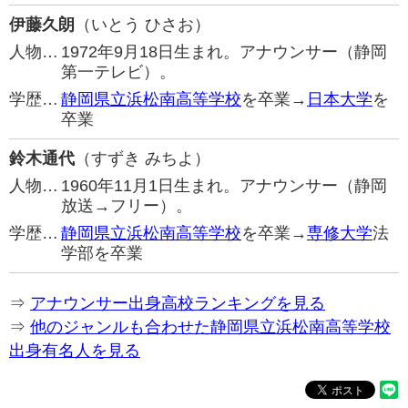
伊藤久朗
（いとう ひさお）
人物…
1972年9月18日生まれ。アナウンサー（静岡
第一テレビ）。
学歴…
静岡県立浜松南高等学校
を卒業→
日本大学
を
卒業
鈴木通代
（すずき みちよ）
人物…
1960年11月1日生まれ。アナウンサー（静岡
放送→フリー）。
学歴…
静岡県立浜松南高等学校
を卒業→
専修大学
法
学部を卒業
⇒
アナウンサー出身高校ランキングを見る
⇒
他のジャンルも合わせた静岡県立浜松南高等学校
出身有名人を見る