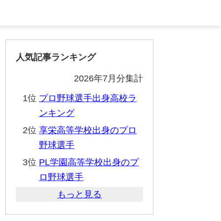
人気記事ランキング
2026年7月分集計
1位
プロ野球選手出身高校ラ
ンキング
2位
享栄高等学校出身のプロ
野球選手
3位
PL学園高等学校出身のプ
ロ野球選手
もっと見る