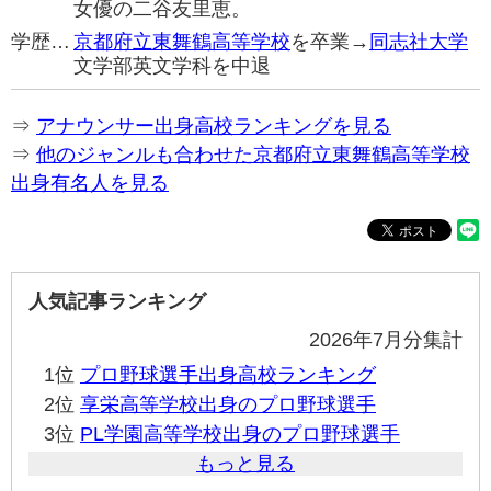
女優の二谷友里恵。
学歴…
京都府立東舞鶴高等学校
を卒業→
同志社大学
文学部英文学科を中退
⇒
アナウンサー出身高校ランキングを見る
⇒
他のジャンルも合わせた京都府立東舞鶴高等学校
出身有名人を見る
人気記事ランキング
2026年7月分集計
1位
プロ野球選手出身高校ランキング
2位
享栄高等学校出身のプロ野球選手
3位
PL学園高等学校出身のプロ野球選手
もっと見る