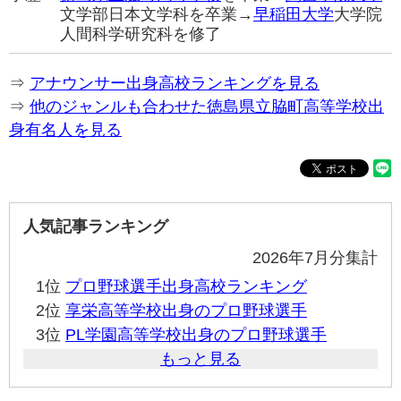
文学部日本文学科を卒業→
早稲田大学
大学院
人間科学研究科を修了
⇒
アナウンサー出身高校ランキングを見る
⇒
他のジャンルも合わせた徳島県立脇町高等学校出
身有名人を見る
人気記事ランキング
2026年7月分集計
1位
プロ野球選手出身高校ランキング
2位
享栄高等学校出身のプロ野球選手
3位
PL学園高等学校出身のプロ野球選手
もっと見る