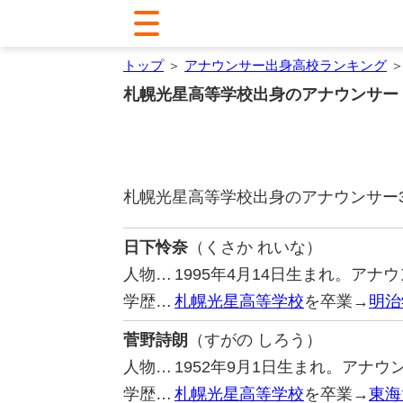
トップ
＞
アナウンサー出身高校ランキング
＞
札幌光星高等学校出身のアナウンサー
札幌光星高等学校出身のアナウンサー
日下怜奈
（くさか れいな）
人物…
1995年4月14日生まれ。ア
学歴…
札幌光星高等学校
を卒業→
明治
菅野詩朗
（すがの しろう）
人物…
1952年9月1日生まれ。アナ
学歴…
札幌光星高等学校
を卒業→
東海