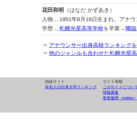
花田和明
（はなだ かずあき）
人物…
1951年8月16日生まれ。アナ
学歴…
札幌光星高等学校
を卒業→
獨協
⇒
アナウンサー出身高校ランキングを
⇒
他のジャンルも合わせた札幌光星高
姉妹サイト
サイト情報
有名人の出身大学ランキング
このサイトについ
情報募集
更新履歴（twitter