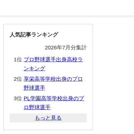
人気記事ランキング
2026年7月分集計
1位
プロ野球選手出身高校ラ
ンキング
2位
享栄高等学校出身のプロ
野球選手
3位
PL学園高等学校出身のプ
ロ野球選手
もっと見る