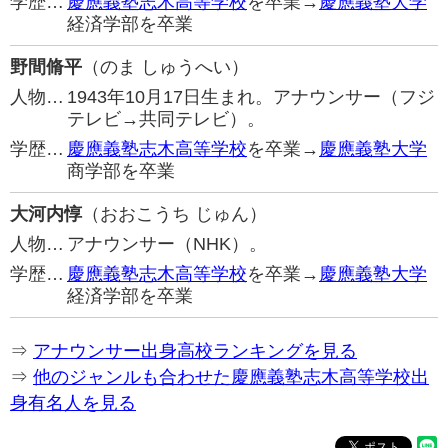
学歴…
慶應義塾志木高等学校
を卒業→
慶應義塾大学
経済学部を卒業
野間脩平
（のま しゅうへい）
人物…
1943年10月17日生まれ。アナウンサー（フジ
テレビ→共同テレビ）。
学歴…
慶應義塾志木高等学校
を卒業→
慶應義塾大学
商学部を卒業
大河内惇
（おおこうち じゅん）
人物…
アナウンサー（NHK）。
学歴…
慶應義塾志木高等学校
を卒業→
慶應義塾大学
経済学部を卒業
⇒
アナウンサー出身高校ランキングを見る
⇒
他のジャンルも合わせた慶應義塾志木高等学校出
身有名人を見る