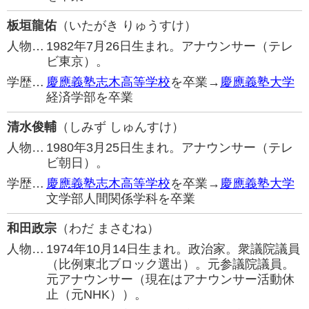
板垣龍佑
（いたがき りゅうすけ）
人物…
1982年7月26日生まれ。アナウンサー（テレ
ビ東京）。
学歴…
慶應義塾志木高等学校
を卒業→
慶應義塾大学
経済学部を卒業
清水俊輔
（しみず しゅんすけ）
人物…
1980年3月25日生まれ。アナウンサー（テレ
ビ朝日）。
学歴…
慶應義塾志木高等学校
を卒業→
慶應義塾大学
文学部人間関係学科を卒業
和田政宗
（わだ まさむね）
人物…
1974年10月14日生まれ。政治家。衆議院議員
（比例東北ブロック選出）。元参議院議員。
元アナウンサー（現在はアナウンサー活動休
止（元NHK））。