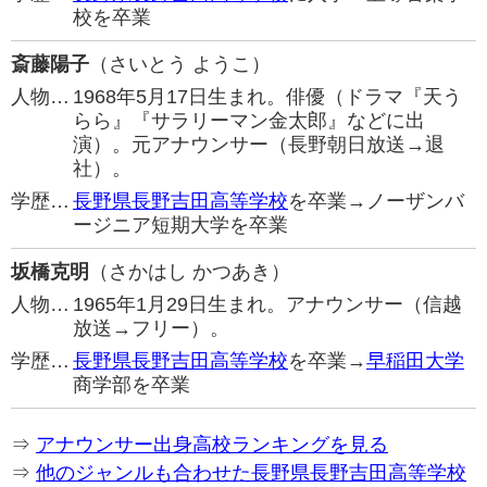
校を卒業
斎藤陽子
（さいとう ようこ）
人物…
1968年5月17日生まれ。俳優（ドラマ『天う
らら』『サラリーマン金太郎』などに出
演）。元アナウンサー（長野朝日放送→退
社）。
学歴…
長野県長野吉田高等学校
を卒業→ノーザンバ
ージニア短期大学を卒業
坂橋克明
（さかはし かつあき）
人物…
1965年1月29日生まれ。アナウンサー（信越
放送→フリー）。
学歴…
長野県長野吉田高等学校
を卒業→
早稲田大学
商学部を卒業
⇒
アナウンサー出身高校ランキングを見る
⇒
他のジャンルも合わせた長野県長野吉田高等学校