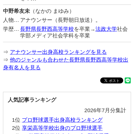
中野希友未
（なかの まゆみ）
人物…
アナウンサー（長野朝日放送）。
学歴…
長野県長野西高等学校
を卒業→
法政大学
社会
学部メディア社会学科を卒業
⇒
アナウンサー出身高校ランキングを見る
⇒
他のジャンルも合わせた長野県長野西高等学校出
身有名人を見る
人気記事ランキング
2026年7月分集計
1位
プロ野球選手出身高校ランキング
2位
享栄高等学校出身のプロ野球選手