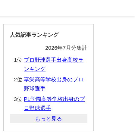
人気記事ランキング
2026年7月分集計
1位
プロ野球選手出身高校ラ
ンキング
2位
享栄高等学校出身のプロ
野球選手
3位
PL学園高等学校出身のプ
ロ野球選手
もっと見る