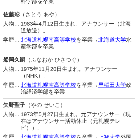
科学部を卒業
佐藤彩
（さとう あや）
人物…
1983年4月12日生まれ。アナウンサー（北海
道放送）。
学歴…
北海道札幌南高等学校
を卒業→
北海道大学
水
産学部を卒業
船岡久嗣
（ふなおか ひさつぐ）
人物…
1975年11月20日生まれ。アナウンサー
（NHK）。
学歴…
北海道札幌南高等学校
を卒業→
早稲田大学
政
治経済学部を卒業
矢野聖子
（やの せいこ）
人物…
1973年5月27日生まれ。元アナウンサー（現
在はアナウンサー活動休止（元札幌テレ
ビ））。
学歴…
北海道札幌南高等学校
を卒業→
上智大学
外国