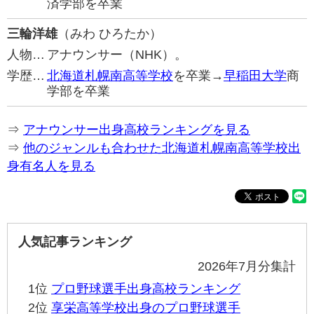
済学部を卒業
三輪洋雄
（みわ ひろたか）
人物…
アナウンサー（NHK）。
学歴…
北海道札幌南高等学校
を卒業→
早稲田大学
商
学部を卒業
⇒
アナウンサー出身高校ランキングを見る
⇒
他のジャンルも合わせた北海道札幌南高等学校出
身有名人を見る
人気記事ランキング
2026年7月分集計
1位
プロ野球選手出身高校ランキング
2位
享栄高等学校出身のプロ野球選手