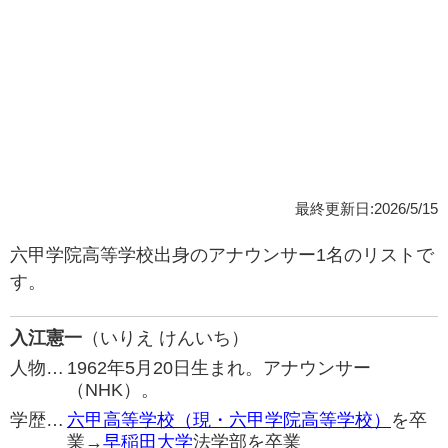
最終更新日:2026/5/15
六甲学院高等学校出身のアナウンサー1名のリストで
す。
入江憲一
（いりえ けんいち）
人物…
1962年5月20日生まれ。アナウンサー
（NHK）。
学歴…
六甲高等学校（現・六甲学院高等学校）
を卒
業→
早稲田大学
法学部を卒業