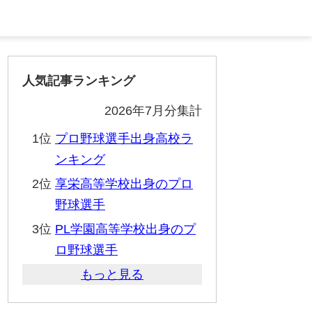
人気記事ランキング
2026年7月分集計
1位
プロ野球選手出身高校ラ
ンキング
2位
享栄高等学校出身のプロ
野球選手
3位
PL学園高等学校出身のプ
ロ野球選手
もっと見る