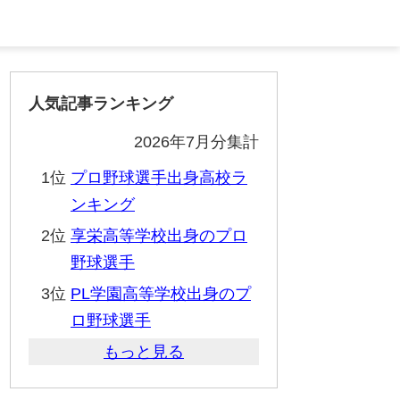
人気記事ランキング
2026年7月分集計
1位
プロ野球選手出身高校ラ
ンキング
2位
享栄高等学校出身のプロ
野球選手
3位
PL学園高等学校出身のプ
ロ野球選手
もっと見る