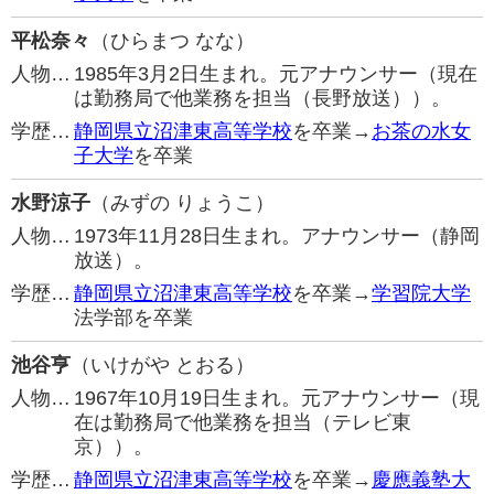
平松奈々
（ひらまつ なな）
人物…
1985年3月2日生まれ。元アナウンサー（現在
は勤務局で他業務を担当（長野放送））。
学歴…
静岡県立沼津東高等学校
を卒業→
お茶の水女
子大学
を卒業
水野涼子
（みずの りょうこ）
人物…
1973年11月28日生まれ。アナウンサー（静岡
放送）。
学歴…
静岡県立沼津東高等学校
を卒業→
学習院大学
法学部を卒業
池谷亨
（いけがや とおる）
人物…
1967年10月19日生まれ。元アナウンサー（現
在は勤務局で他業務を担当（テレビ東
京））。
学歴…
静岡県立沼津東高等学校
を卒業→
慶應義塾大