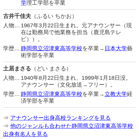
学
理工学部を卒業
古井千佳夫
（ふるい ちかお）
人物…
1967年3月22日生まれ。元アナウンサー（現
在は勤務局で他業務を担当（鹿児島テレ
ビ））。
学歴…
静岡県立沼津東高等学校
を卒業→
日本大学
藝
術学部を卒業
土居まさる
（どい まさる）
人物…
1940年8月22日生まれ、1999年1月18日没。
アナウンサー（文化放送→フリー）。
学歴…
静岡県立沼津東高等学校
を卒業→
立教大学
経
済学部を卒業
⇒
アナウンサー出身高校ランキングを見る
⇒
他のジャンルも合わせた静岡県立沼津東高等学校
出身有名人を見る