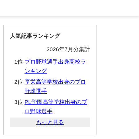
人気記事ランキング
2026年7月分集計
1位
プロ野球選手出身高校ラ
ンキング
2位
享栄高等学校出身のプロ
野球選手
3位
PL学園高等学校出身のプ
ロ野球選手
もっと見る