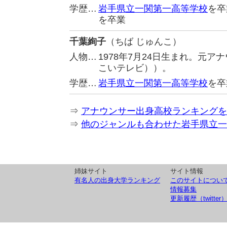
学歴…
岩手県立一関第一高等学校
を卒
を卒業
千葉絢子
（ちば じゅんこ）
人物…
1978年7月24日生まれ。元
こいテレビ））。
学歴…
岩手県立一関第一高等学校
を卒
⇒
アナウンサー出身高校ランキングを
⇒
他のジャンルも合わせた岩手県立一
姉妹サイト
サイト情報
有名人の出身大学ランキング
このサイトについ
情報募集
更新履歴（twitter