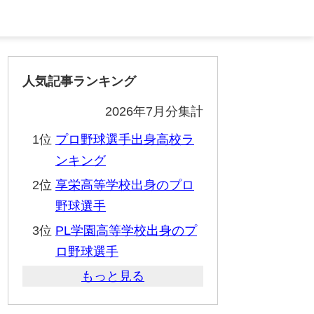
人気記事ランキング
2026年7月分集計
1位
プロ野球選手出身高校ラ
ンキング
2位
享栄高等学校出身のプロ
野球選手
3位
PL学園高等学校出身のプ
ロ野球選手
もっと見る