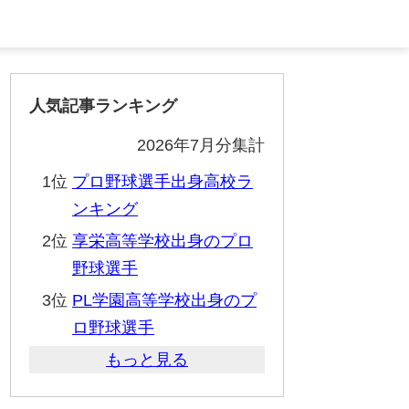
人気記事ランキング
2026年7月分集計
1位
プロ野球選手出身高校ラ
ンキング
2位
享栄高等学校出身のプロ
野球選手
3位
PL学園高等学校出身のプ
ロ野球選手
もっと見る