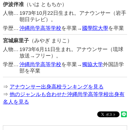
伊波伴准
（いは ともちか）
人物…
1973年10月22日生まれ。アナウンサー（岩手
朝日テレビ）。
学歴…
沖縄尚学高等学校
を卒業→
國學院大學
を卒業
宮城麻里子
（みやぎ まりこ）
人物…
1973年6月11日生まれ。アナウンサー（琉球
放送→フリー）。
学歴…
沖縄尚学高等学校
を卒業→
獨協大学
外国語学
部を卒業
⇒
アナウンサー出身高校ランキングを見る
⇒
他のジャンルも合わせた沖縄尚学高等学校出身有
名人を見る