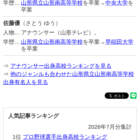
学歴…
山形県立山形南高等学校
を卒業→
中央大学
を
卒業
佐藤優
（さとう ゆう）
人物…
アナウンサー（山形テレビ）。
学歴…
山形県立山形南高等学校
を卒業→
早稲田大学
を卒業
⇒
アナウンサー出身高校ランキングを見る
⇒
他のジャンルも合わせた山形県立山形南高等学校
出身有名人を見る
人気記事ランキング
2026年7月分集計
1位
プロ野球選手出身高校ランキング