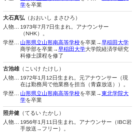
学
を卒業
大石真弘
（おおいし まさひろ）
人物…
1973年7月7日生まれ。アナウンサー
（NHK）。
学歴…
山形県立山形南高等学校
を卒業→
早稲田大学
商学部を卒業→
早稲田大学
大学院経済学研究
科修士課程を修了
古池雄
（こいけ たけし）
人物…
1972年1月12日生まれ。元アナウンサー（現
在は勤務局で他業務を担当（青森放送））。
学歴…
山形県立山形南高等学校
を卒業→
東北学院大
学
を卒業
照井健
（てるい たかし）
人物…
1956年1月11日生まれ。アナウンサー（IBC岩
手放送→フリー）。