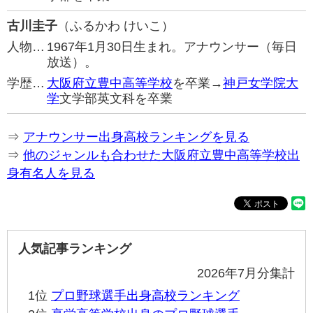
古川圭子
（ふるかわ けいこ）
人物…
1967年1月30日生まれ。アナウンサー（毎日
放送）。
学歴…
大阪府立豊中高等学校
を卒業→
神戸女学院大
学
文学部英文科を卒業
⇒
アナウンサー出身高校ランキングを見る
⇒
他のジャンルも合わせた大阪府立豊中高等学校出
身有名人を見る
人気記事ランキング
2026年7月分集計
1位
プロ野球選手出身高校ランキング