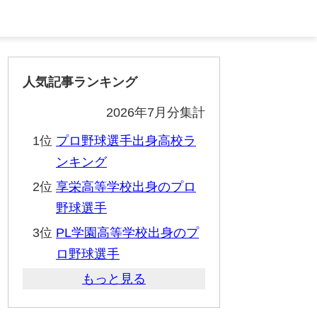
人気記事ランキング
2026年7月分集計
1位
プロ野球選手出身高校ラ
ンキング
2位
享栄高等学校出身のプロ
野球選手
3位
PL学園高等学校出身のプ
ロ野球選手
もっと見る