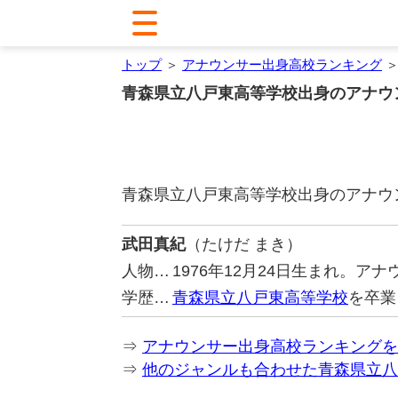
トップ
＞
アナウンサー出身高校ランキング
＞
青森県立八戸東高等学校出身のアナウ
青森県立八戸東高等学校出身のアナウ
武田真紀
（たけだ まき）
人物…
1976年12月24日生まれ。
学歴…
青森県立八戸東高等学校
を卒業
⇒
アナウンサー出身高校ランキングを
⇒
他のジャンルも合わせた青森県立八