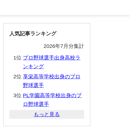
人気記事ランキング
2026年7月分集計
1位
プロ野球選手出身高校ラ
ンキング
2位
享栄高等学校出身のプロ
野球選手
3位
PL学園高等学校出身のプ
ロ野球選手
もっと見る