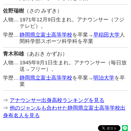
佐野瑞樹
（さの みずき）
人物…
1971年12月9日生まれ。アナウンサー（フジ
テレビ）。
学歴…
静岡県立富士高等学校
を卒業→
早稲田大学
人
間科学部スポーツ科学科を卒業
青木和雄
（あおき かずお）
人物…
1945年9月1日生まれ。アナウンサー（毎日放
送→フリー）。
学歴…
静岡県立富士高等学校
を卒業→
明治大学
を卒
業
⇒
アナウンサー出身高校ランキングを見る
⇒
他のジャンルも合わせた静岡県立富士高等学校出
身有名人を見る