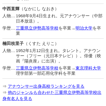
中西直輝
（なかにし なおき）
人物…
1968年9月4日生まれ。元アナウンサー（中部
日本放送）。
学歴…
三重県立伊勢高等学校
を卒業→
明治大学
を卒
業
楠田枝里子
（くすた えりこ）
人物…
1952年1月12日生まれ。タレント。アナウン
サー（フリー（元日本テレビ））。俳優（映
画『陽炎座』に出演）。
学歴…
三重県立伊勢高等学校
を卒業→
東京理科大学
理学部第一部応用化学科を卒業
⇒
アナウンサー出身高校ランキングを見る
⇒
他のジャンルも合わせた三重県立伊勢高等学校出
身有名人を見る