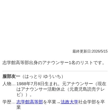
最終更新日:2026/5/15
志学館高等部出身のアナウンサー1名のリストです。
服部友一
（はっとり ゆういち）
人物…
1988年7月8日生まれ。元アナウンサー（現在
はアナウンサー活動休止（元鹿児島読売テレ
ビ））。
学歴…
志学館高等部
を卒業→
法政大学
社会学部を卒
業