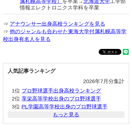
属札幌高等学校）
を卒業→
北海道大学
工学部
情報エレクトロニクス学科を卒業
⇒
アナウンサー出身高校ランキングを見る
⇒
他のジャンルも合わせた東海大学付属札幌高等学
校出身有名人を見る
人気記事ランキング
2026年7月分集計
1位
プロ野球選手出身高校ランキング
2位
享栄高等学校出身のプロ野球選手
3位
PL学園高等学校出身のプロ野球選手
もっと見る