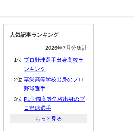
人気記事ランキング
2026年7月分集計
1位
プロ野球選手出身高校ラ
ンキング
2位
享栄高等学校出身のプロ
野球選手
3位
PL学園高等学校出身のプ
ロ野球選手
もっと見る