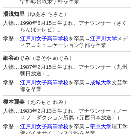
学部総合政策学科を卒業
湯浅知里
（ゆあさ ちさと）
人物…
1990年5月15日生まれ。アナウンサー（さく
らんぼテレビ）。
学歴…
江戸川女子高等学校
を卒業→
江戸川大学
メデ
ィアコミュニケーション学部を卒業
細谷めぐみ
（ほそや めぐみ）
人物…
1987年2月15日生まれ。アナウンサー（九州
朝日放送）。
学歴…
江戸川女子高等学校
を卒業→
成城大学
文芸学
部を卒業
榎本麗美
（えのもと れみ）
人物…
1983年2月13日生まれ。アナウンサー（ノー
スプロダクション所属（元西日本放送））。
学歴…
江戸川女子高等学校
を卒業→
帝京大学
理工学
部バイオサイエンス学科を卒業