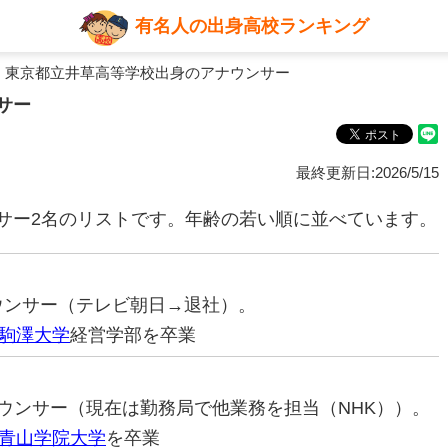
有名人の出身高校ランキング
 東京都立井草高等学校出身のアナウンサー
サー
最終更新日:2026/5/15
サー2名のリストです。年齢の若い順に並べています。
ナウンサー（テレビ朝日→退社）。
駒澤大学
経営学部を卒業
アナウンサー（現在は勤務局で他業務を担当（NHK））。
青山学院大学
を卒業