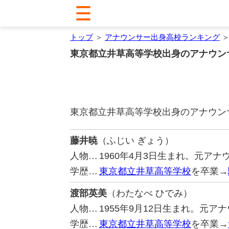
トップ
＞
アナウンサー出身高校ランキング
＞
東京都立井草高等学校出身のアナウン
東京都立井草高等学校出身のアナウン
藤井暁
（ふじい ぎょう）
人物…
1960年4月3日生まれ。元ア
学歴…
東京都立井草高等学校
を卒業→
渡部英美
（わたなべ ひでみ）
人物…
1955年9月12日生まれ。元
学歴…
東京都立井草高等学校
を卒業→