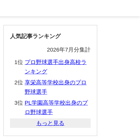
人気記事ランキング
2026年7月分集計
1位
プロ野球選手出身高校ラ
ンキング
2位
享栄高等学校出身のプロ
野球選手
3位
PL学園高等学校出身のプ
ロ野球選手
もっと見る