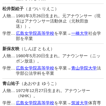
松井梨絵子
（まつい りえこ）
人物…
1981年3月26日生まれ。元アナウンサー（現
在はアナウンサー活動休止（元秋田放
送））。
学歴…
広島女学院高等学校
を卒業→
一橋大学
社会学
部を卒業
新保友映
（しんぼ ともえ）
人物…
1980年5月20日生まれ。アナウンサー（ニッ
ポン放送）。
学歴…
広島女学院高等学校
を卒業→
青山学院大学
法
学部公法学科を卒業
青山祐子
（あおやま ゆうこ）
人物…
1972年12月27日生まれ。アナウンサー
（NHK）。
学歴…
広島女学院高等学校
を卒業→
筑波大学
体育専