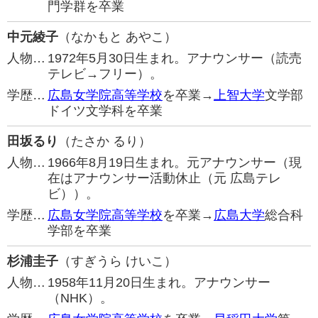
門学群を卒業
中元綾子
（なかもと あやこ）
人物…
1972年5月30日生まれ。アナウンサー（読売
テレビ→フリー）。
学歴…
広島女学院高等学校
を卒業→
上智大学
文学部
ドイツ文学科を卒業
田坂るり
（たさか るり）
人物…
1966年8月19日生まれ。元アナウンサー（現
在はアナウンサー活動休止（元 広島テレ
ビ））。
学歴…
広島女学院高等学校
を卒業→
広島大学
総合科
学部を卒業
杉浦圭子
（すぎうら けいこ）
人物…
1958年11月20日生まれ。アナウンサー
（NHK）。