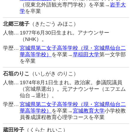
（現東北外語観光専門学校）を卒業→
岩手大
学
を卒業
北郷三穂子
（きたごう みほこ）
人物…
1977年6月30日生まれ。アナウンサー
（NHK）。
学歴…
宮城県第二女子高等学校（現・宮城県仙台二
華高等学校）
を卒業→
早稲田大学
第一文学部
を卒業
石垣のりこ
（いしがき のりこ）
人物…
1974年8月1日生まれ。政治家。参議院議員
（宮城県選出）。元アナウンサー（エフエム
仙台→退社）。
学歴…
宮城県第二女子高等学校（現・宮城県仙台二
華高等学校）
を卒業→
宮城教育大学
小学校教
員養成課程教育心理学コースを卒業
蔵田玲子
（くらた れいこ）