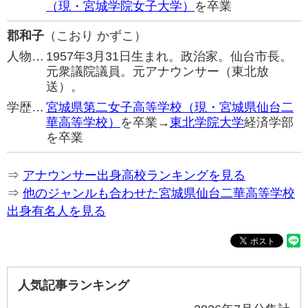
（現・宮城学院女子大学）
を卒業
郡和子
（こおり かずこ）
人物…
1957年3月31日生まれ。政治家。仙台市長。
元衆議院議員。元アナウンサー（東北放
送）。
学歴…
宮城県第二女子高等学校（現・宮城県仙台二
華高等学校）
を卒業→
東北学院大学
経済学部
を卒業
⇒
アナウンサー出身高校ランキングを見る
⇒
他のジャンルも合わせた宮城県仙台二華高等学校
出身有名人を見る
人気記事ランキング