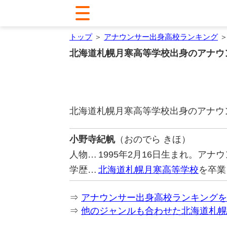
トップ
＞
アナウンサー出身高校ランキング
＞
北海道札幌月寒高等学校出身のアナウ
北海道札幌月寒高等学校出身のアナウ
小野寺紀帆
（おのでら きほ）
人物…
1995年2月16日生まれ。ア
学歴…
北海道札幌月寒高等学校
を卒業
⇒
アナウンサー出身高校ランキングを
⇒
他のジャンルも合わせた北海道札幌