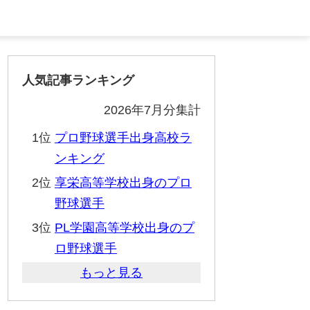
人気記事ランキング
2026年7月分集計
1位
プロ野球選手出身高校ラ
ンキング
2位
享栄高等学校出身のプロ
野球選手
3位
PL学園高等学校出身のプ
ロ野球選手
もっと見る