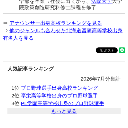
学部を卒業→社会に出てから、
法政大学
大学
院政策創造研究科修士課程を修了
⇒
アナウンサー出身高校ランキングを見る
⇒
他のジャンルも合わせた北海道留萌高等学校出身
有名人を見る
人気記事ランキング
2026年7月分集計
1位
プロ野球選手出身高校ランキング
2位
享栄高等学校出身のプロ野球選手
3位
PL学園高等学校出身のプロ野球選手
もっと見る