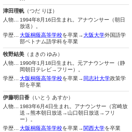
津田理帆
（つだ りほ）
人物…
1994年8月16日生まれ。アナウンサー（朝日
放送）。
学歴…
大阪桐蔭高等学校
を卒業→
大阪大学
外国語学
部ベトナム語学科を卒業
牧野結美
（まきの ゆみ）
人物…
1990年1月18日生まれ。元アナウンサー（静
岡朝日テレビ→フリー）。
学歴…
大阪桐蔭高等学校
を卒業→
同志社大学
政策学
部を卒業
伊藤明日香
（いとう あすか）
人物…
1983年6月4日生まれ。アナウンサー（宮崎放
送→熊本朝日放送→山口朝日放送→フリ
ー）。
学歴…
大阪桐蔭高等学校
を卒業→
関西大学
を卒業