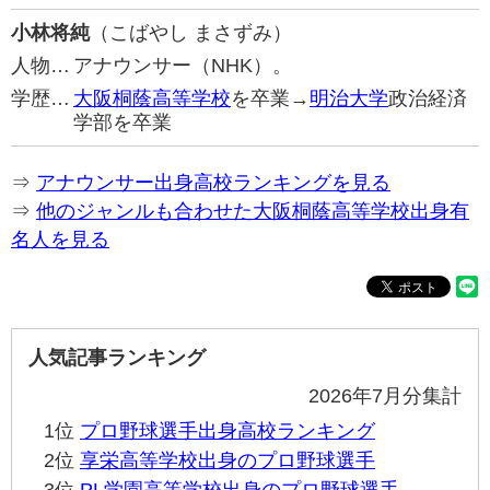
小林将純
（こばやし まさずみ）
人物…
アナウンサー（NHK）。
学歴…
大阪桐蔭高等学校
を卒業→
明治大学
政治経済
学部を卒業
⇒
アナウンサー出身高校ランキングを見る
⇒
他のジャンルも合わせた大阪桐蔭高等学校出身有
名人を見る
人気記事ランキング
2026年7月分集計
1位
プロ野球選手出身高校ランキング
2位
享栄高等学校出身のプロ野球選手