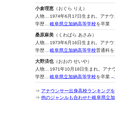
小倉理恵
（おぐら りえ）
人物…
1974年6月17日生まれ。ア
学歴…
岐阜県立加納高等学校
を卒業
桑原麻美
（くわばら あさみ）
人物…
1973年6月16日生まれ。ア
学歴…
岐阜県立加納高等学校
普通科を
大野済也
（おおの せいや）
人物…
1971年10月18日生まれ。ア
学歴…
岐阜県立加納高等学校
を卒業→
⇒
アナウンサー出身高校ランキングを
⇒
他のジャンルも合わせた岐阜県立加