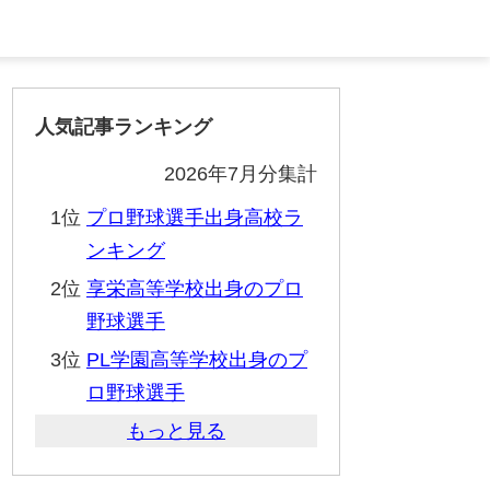
人気記事ランキング
2026年7月分集計
1位
プロ野球選手出身高校ラ
ンキング
2位
享栄高等学校出身のプロ
野球選手
3位
PL学園高等学校出身のプ
ロ野球選手
もっと見る