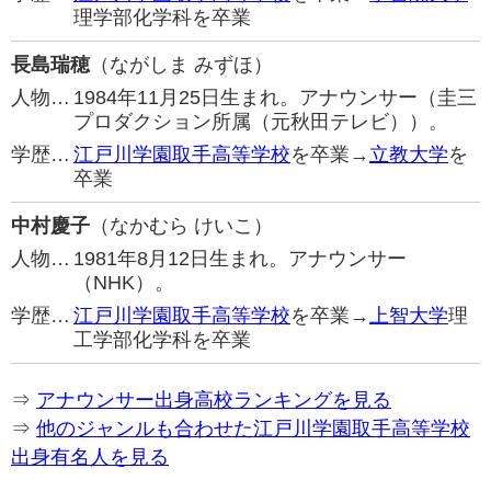
理学部化学科を卒業
長島瑞穂
（ながしま みずほ）
人物…
1984年11月25日生まれ。アナウンサー（圭三
プロダクション所属（元秋田テレビ））。
学歴…
江戸川学園取手高等学校
を卒業→
立教大学
を
卒業
中村慶子
（なかむら けいこ）
人物…
1981年8月12日生まれ。アナウンサー
（NHK）。
学歴…
江戸川学園取手高等学校
を卒業→
上智大学
理
工学部化学科を卒業
⇒
アナウンサー出身高校ランキングを見る
⇒
他のジャンルも合わせた江戸川学園取手高等学校
出身有名人を見る