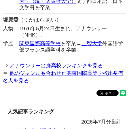
大学（現・武蔵野大学）
文学部日本語・日本
文学科を卒業
塚原愛
（つかはら あい）
人物…
1976年5月24日生まれ。アナウンサー
（NHK）。
学歴…
関東国際高等学校
を卒業→
上智大学
外国語学
部フランス語学科を卒業
⇒
アナウンサー出身高校ランキングを見る
⇒
他のジャンルも合わせた関東国際高等学校出身有
名人を見る
人気記事ランキング
2026年7月分集計