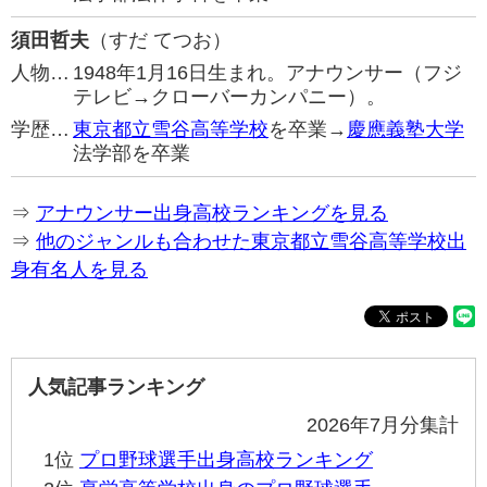
須田哲夫
（すだ てつお）
人物…
1948年1月16日生まれ。アナウンサー（フジ
テレビ→クローバーカンパニー）。
学歴…
東京都立雪谷高等学校
を卒業→
慶應義塾大学
法学部を卒業
⇒
アナウンサー出身高校ランキングを見る
⇒
他のジャンルも合わせた東京都立雪谷高等学校出
身有名人を見る
人気記事ランキング
2026年7月分集計
1位
プロ野球選手出身高校ランキング