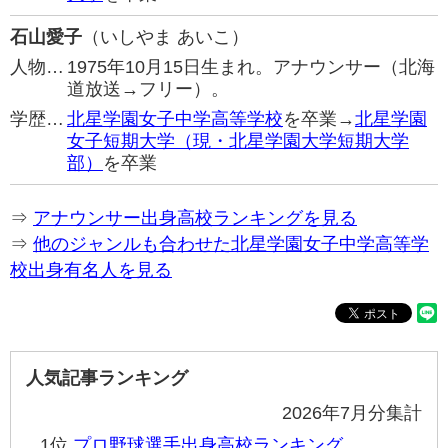
石山愛子
（いしやま あいこ）
人物…
1975年10月15日生まれ。アナウンサー（北海
道放送→フリー）。
学歴…
北星学園女子中学高等学校
を卒業→
北星学園
女子短期大学（現・北星学園大学短期大学
部）
を卒業
⇒
アナウンサー出身高校ランキングを見る
⇒
他のジャンルも合わせた北星学園女子中学高等学
校出身有名人を見る
人気記事ランキング
2026年7月分集計
1位
プロ野球選手出身高校ランキング